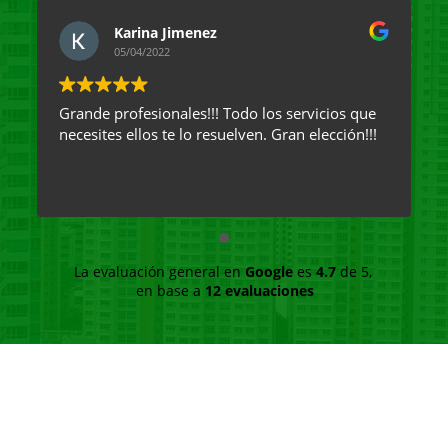
Karina Jimenez
05/04/2022
Grande profesionales!!! Todo los servicios que
necesites ellos te lo resuelven. Gran elección!!!
La evaluación general en
Google
es
4.7
de 5,
en base a
12 evaluaciones